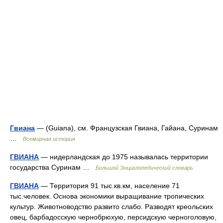
Гвиана
— (Guiana), см. Французская Гвиана, Гайана, Суринам
…
Всемирная история
ГВИАНА
— нидерландская до 1975 называлась территории
государства Суринам …
Большой Энциклопедический словарь
ГВИАНА
— Территория 91 тыс.кв.км, население 71
тыс.человек. Основа экономики выращивание тропических
культур. Животноводство развито слабо. Разводят креольских
овец, барбадосскую чернобрюхую, персидскую черноголовую,