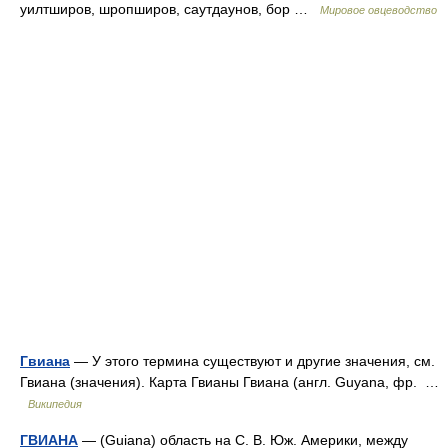
уилтширов, шропширов, саутдаунов, бор …
Мировое овцеводство
Гвиана
— У этого термина существуют и другие значения, см.
Гвиана (значения). Карта Гвианы Гвиана (англ. Guyana, фр. …
Википедия
ГВИАНА
— (Guiana) область на С. В. Юж. Америки, между