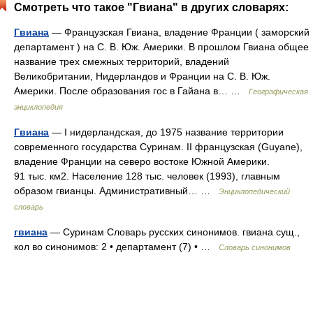
Смотреть что такое "Гвиана" в других словарях:
Гвиана
— Французская Гвиана, владение Франции ( заморский
департамент ) на С. В. Юж. Америки. В прошлом Гвиана общее
название трех смежных территорий, владений
Великобритании, Нидерландов и Франции на С. В. Юж.
Америки. После образования гос в Гайана в… …
Географическая
энциклопедия
Гвиана
— I нидерландская, до 1975 название территории
современного государства Суринам. II французская (Guyane),
владение Франции на северо востоке Южной Америки.
91 тыс. км2. Население 128 тыс. человек (1993), главным
образом гвианцы. Административный… …
Энциклопедический
словарь
гвиана
— Суринам Словарь русских синонимов. гвиана сущ.,
кол во синонимов: 2 • департамент (7) • …
Словарь синонимов