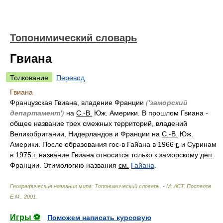
Топонимический словарь
Гвиана
Толкование
Перевод
Гвиана
Французская Гвиана, владение Франции
(
'заморский
департамент'
)
на
С.-В.
Юж. Америки. В прошлом Гвиана -
общее название трех смежных территорий, владений
Великобритании, Нидерландов и Франции на
С.-В.
Юж.
Америки. После образования гос-в Гайана в 1966
г.
и Суринам
в 1975
г.
название Гвиана относится только к заморскому
деп.
Франции. Этимологию названия
см.
Гайана
.
Географические названия мира: Топонимический словарь. - М: АСТ
.
Поспелов
Е.М.
.
2001
.
Игры ⚽
Поможем написать курсовую