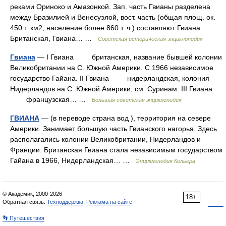
реками Ориноко и Амазонкой. Зап. часть Гвианы разделена
между Бразилией и Венесуэлой, вост. часть (общая площ. ок.
450 т. км2, население более 860 т. ч.) составляют Гвиана
Британская, Гвиана… …
Советская историческая энциклопедия
Гвиана
— I Гвиана британская, название бывшей колонии
Великобритании на С. Южной Америки. С 1966 независимое
государство Гайана. II Гвиана нидерландская, колония
Нидерландов на С. Южной Америки; см. Суринам. III Гвиана
французская… …
Большая советская энциклопедия
ГВИАНА
— (в переводе страна вод ), территория на севере
Америки. Занимает большую часть Гвианского нагорья. Здесь
располагались колонии Великобритании, Нидерландов и
Франции. Британская Гвиана стала независимым государством
Гайана в 1966, Нидерландская… …
Энциклопедия Кольера
© Академик, 2000-2026
18+
Обратная связь:
Техподдержка
,
Реклама на сайте
👣 Путешествия